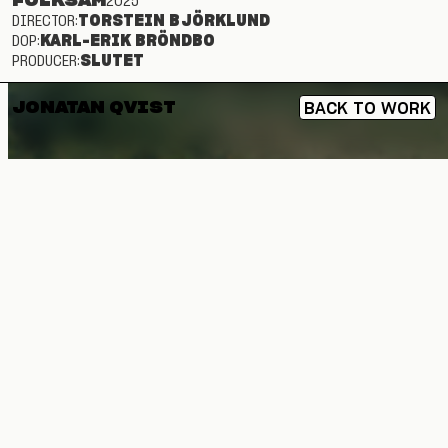
DIRECTOR:
TORSTEIN BJÖRKLUND
DOP:
KARL-ERIK BRÖNDBO
PRODUCER:
SLUTET
JONATAN QVIST
B
A
C
K
T
O
W
O
R
K